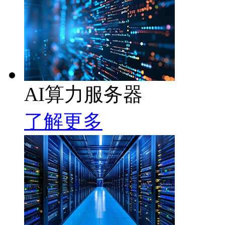
AI算力服务器
了解更多