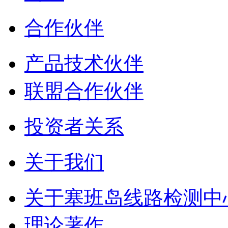
合作伙伴
产品技术伙伴
联盟合作伙伴
投资者关系
关于我们
关于塞班岛线路检测中
理论著作