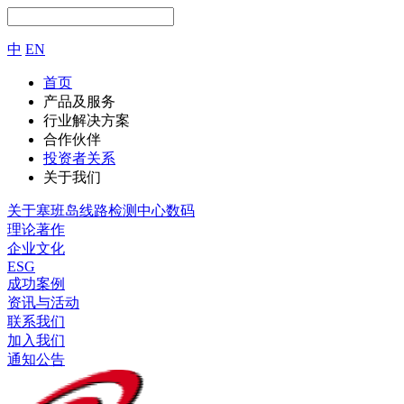
中
EN
首页
产品及服务
行业解决方案
合作伙伴
投资者关系
关于我们
关于塞班岛线路检测中心数码
理论著作
企业文化
ESG
成功案例
资讯与活动
联系我们
加入我们
通知公告