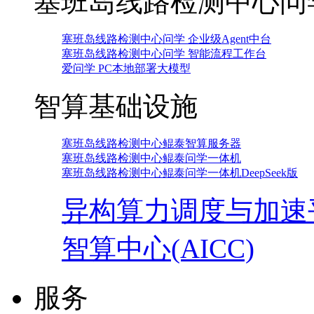
塞班岛线路检测中心问
塞班岛线路检测中心问学 企业级Agent中台
塞班岛线路检测中心问学 智能流程工作台
爱问学 PC本地部署大模型
智算基础设施
塞班岛线路检测中心鲲泰智算服务器
塞班岛线路检测中心鲲泰问学一体机
塞班岛线路检测中心鲲泰问学一体机DeepSeek版
异构算力调度与加速
智算中心(AICC)
服务