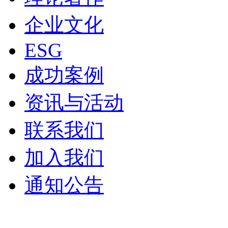
企业文化
ESG
成功案例
资讯与活动
联系我们
加入我们
通知公告