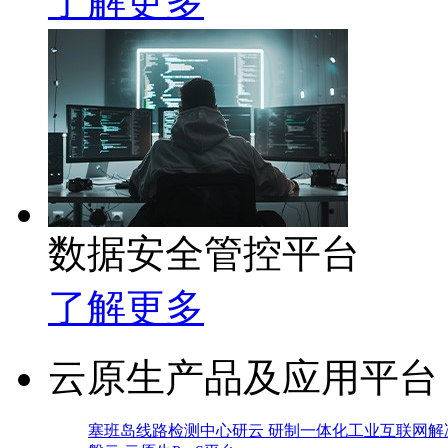
了解更多
数据安全管控平台
了解更多
云原生产品及应用平台
塞班岛线路检测中心研云 研制一体化工业互联网解