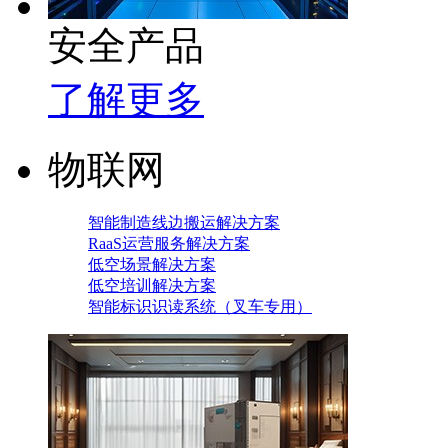
安全产品
了解更多
物联网
智能制造线边搬运解决方案
RaaS运营服务解决方案
低空场景解决方案
低空培训解决方案
智能标识识读系统（叉车专用）